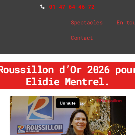
01 47 64 46 72
Spectacles
En to
Contact
Roussillon d’Or 2026 pou
Elidie Mentrel.