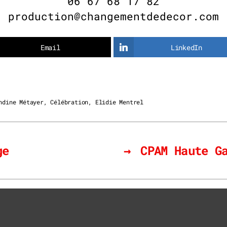
06 67 68 17 82
production@changementdedecor.com
Email
LinkedIn
ndine Métayer
,
Célébration
,
Elidie Mentrel
ge
→
CPAM Haute G