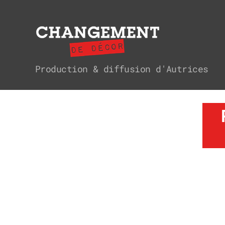
Changement
Production & diffusion d'Autrices
de
décor