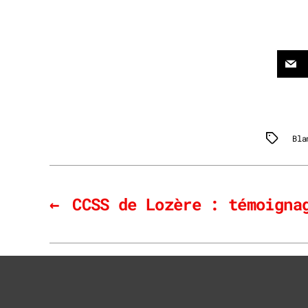
Bla
Tags
←
CCSS de Lozère : témoigna