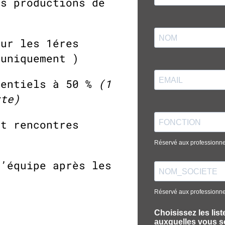
es productions de
our les 1éres
 uniquement )
rentiels à 50 %
(1
rte)
et rencontres
l’équipe après les