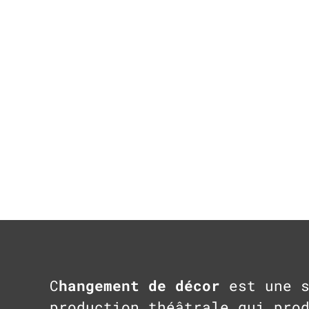
C
hangement de décor
est une s
production théâtrale qui pro