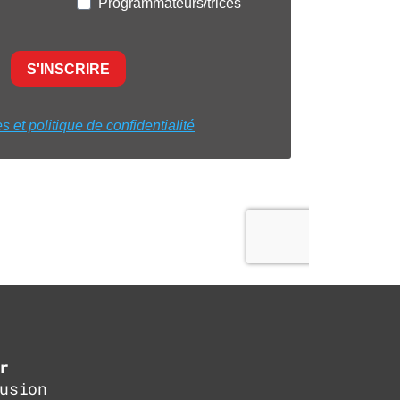
r
usion