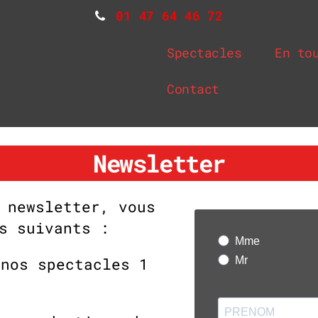
01 47 64 46 72
Spectacles
En to
Contact
Newsletter
 newsletter, vous
s suivants :
 nos spectacles 1