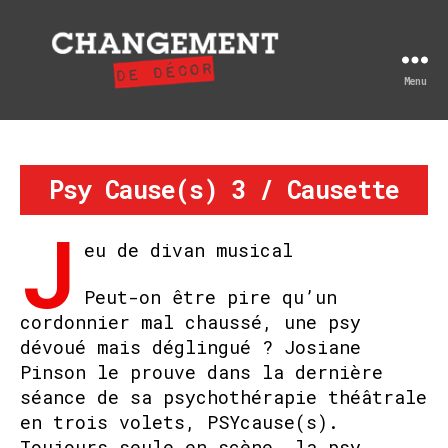
Menu
Changement
de
décor
Psy Cause(s) 3 / Causette
J
eu de divan musical
Peut-on être pire qu’un
cordonnier mal chaussé, une psy
dévoué mais déglingué ? Josiane
Pinson le prouve dans la dernière
séance de sa psychothérapie théâtrale
en trois volets, PSYcause(s).
Toujours seule en scène, la psy