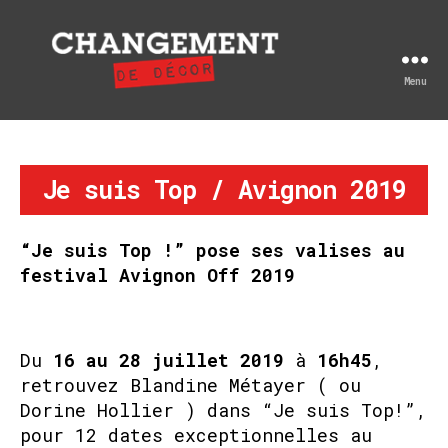
Menu
Changement
de
décor
Je suis Top / Avignon 2019
“Je suis Top !” pose ses valises au
festival Avignon Off 2019
Du
16 au 28 juillet 2019
à
16h45
,
retrouvez Blandine Métayer ( ou
Dorine Hollier ) dans “Je suis Top!”,
pour 12 dates exceptionnelles au