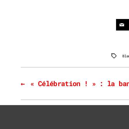
Bla
Tags
←
« Célébration ! » : la ba