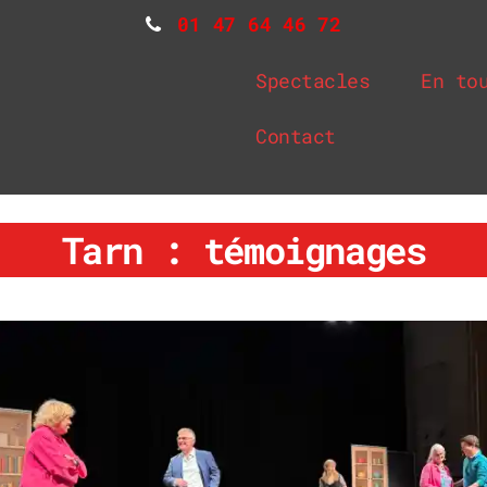
01 47 64 46 72
Spectacles
En to
Contact
Tarn : témoignages