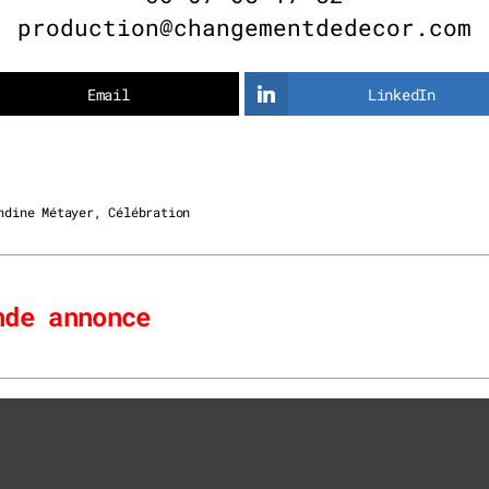
production@changementdedecor.com
Email
LinkedIn
ndine Métayer
,
Célébration
nde annonce