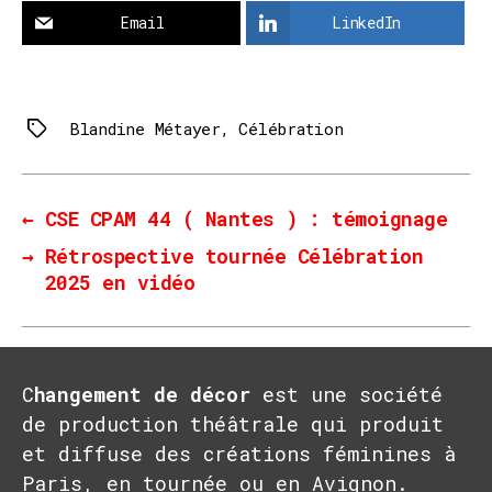
Email
LinkedIn
Blandine Métayer
,
Célébration
Tags
←
CSE CPAM 44 ( Nantes ) : témoignage
→
Rétrospective tournée Célébration
2025 en vidéo
C
hangement de décor
est une société
de production théâtrale qui produit
et diffuse des créations féminines à
Paris, en tournée ou en Avignon.