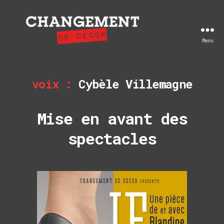
Menu
Changement
de
décor
voix :
Cybèle Villemagne
Mise en avant des
spectacles
 alors
erine