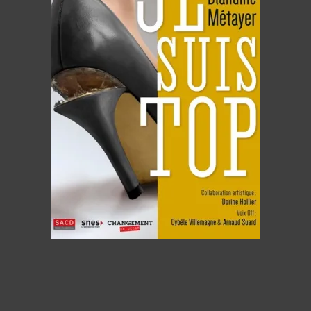
 “Top”.
ule
ion. “Je
me face
s, ses
 ses
 bas
, ses
 ses
femme ça
 hommes